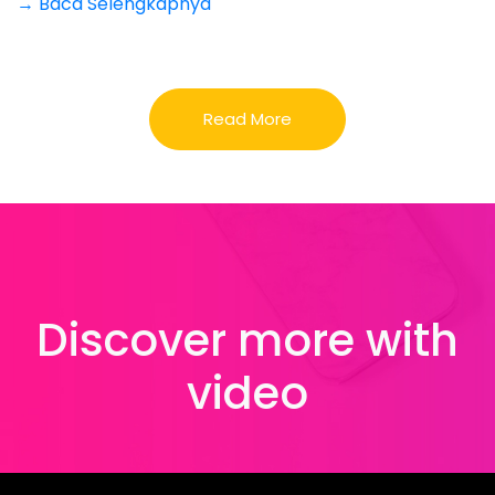
→ Baca Selengkapnya
Read More
Discover more with
video